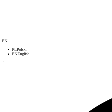
EN
PL
Polski
EN
English